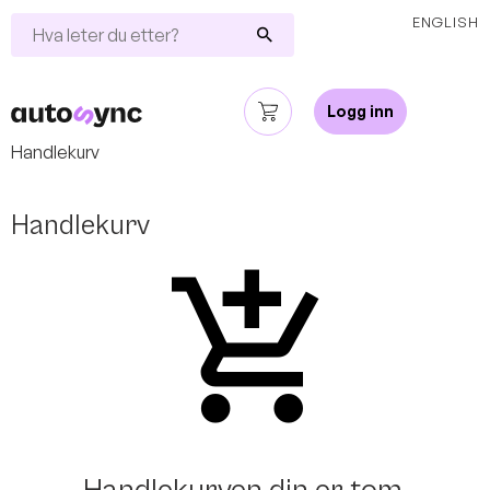
Handlekurv
Hva
ENGLISH
leter
du
etter?
Logg inn
Handlekurv
Handlekurv