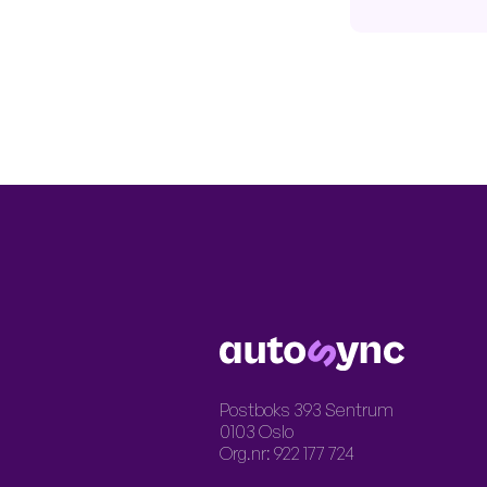
LOGO
Postboks 393 Sentrum
0103 Oslo
Org.nr: 922 177 724