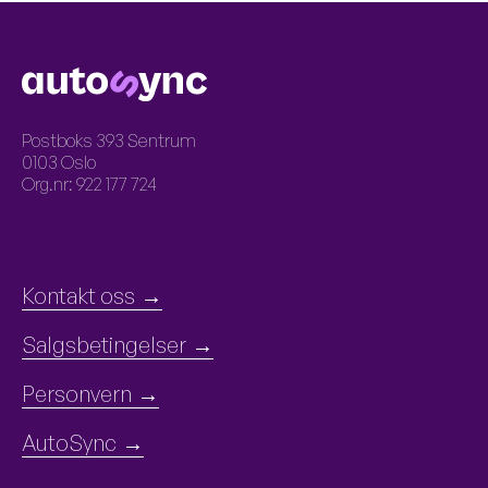
LOGO
Postboks 393 Sentrum
0103 Oslo
Org.nr: 922 177 724
MENY
Kontakt oss
Salgsbetingelser
Personvern
AutoSync