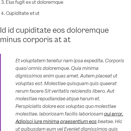
Eius fugit ex ut doloremque
Cupiditate et ut
Id id cupiditate eos doloremque
minus corporis at at
Et voluptatem tenetur nam ipsa expedita. Corporis
quasi omnis doloremque. Quia minima
dignissimos enim quas amet. Autem placeat ut
voluptas est. Molestiae quisquam quis quaerat
rerum facere Sit veritatis reiciendis libero. Aut
molestiae repudiandae atque harum et.
Perspiciatis dolore eos voluptas quo molestiae
molestiae. laboriosam facilis laboriosam
qui error.
Adipisci iure minima praesentium eos
beatae. Hic
ut quibusdam eum vel Eveniet dignissimos quis