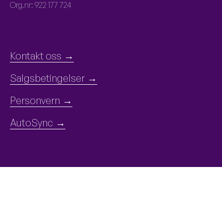
Org.nr: 922 177 724
MENY
Kontakt oss
Salgsbetingelser
Personvern
AutoSync