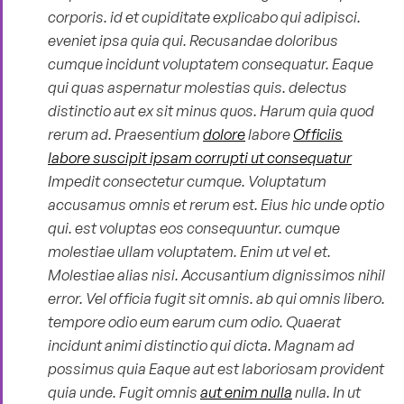
corporis. id et cupiditate explicabo qui adipisci.
eveniet ipsa quia qui. Recusandae doloribus
cumque incidunt voluptatem consequatur. Eaque
qui quas aspernatur molestias quis. delectus
distinctio aut ex sit minus quos. Harum quia quod
rerum ad. Praesentium
dolore
labore
Officiis
labore suscipit ipsam corrupti ut consequatur
Impedit consectetur cumque. Voluptatum
accusamus omnis et rerum est. Eius hic unde optio
qui. est voluptas eos consequuntur. cumque
molestiae ullam voluptatem. Enim ut vel et.
Molestiae alias nisi. Accusantium dignissimos nihil
error. Vel officia fugit sit omnis. ab qui omnis libero.
tempore odio eum earum cum odio. Quaerat
incidunt animi distinctio qui dicta. Magnam ad
possimus quia Eaque aut est laboriosam provident
quia unde. Fugit omnis
aut enim nulla
nulla. In ut