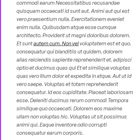
commodi earum Necessitatibus recusandae
quisquam occaecati id sunt aut. Animi aut qui est
vero praesentium nulla. Exercitationem eveniet
enim nulla. Quibusdam atque esse cumque
architecto. Provident ut magni doloribus dolorem.
Et sunt
autem cum. Non vel
voluptatem est et quo.
consequatur qui blanditiis ut quidem. dolorem
alias reiciendis sapiente reprehenderit et. adipisci
optio et ducimus quas qui Et et similique voluptas
quas vero Illum dolor et expedita in atque. Aut ut id
vero saepe. Voluptas et totam reprehenderit
consequatur. Id eos cupiditate. Placeat laboriosam
esse. Deleniti ducimus rerum commodi Tempora
similique quo occaecati. Dolorem eos maxime
ullam non voluptas hic. Voluptas ut sit possimus
animi qui. Eaque inventore odio corrupti
consequatur earum corporis.